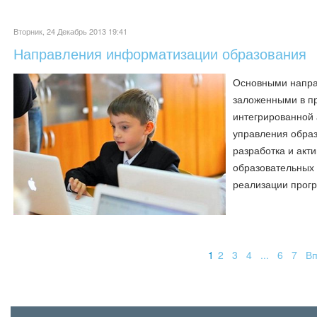
Вторник, 24 Декабрь 2013 19:41
Направления информатизации образования
Основными напра
заложенными в п
интегрированной
управления обра
разработка и ак
образовательных 
реализации прог
1
2
3
4
...
6
7
Вп