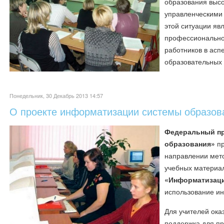
образования выс
управленческими
этой ситуации яв
профессиональног
работников в асп
образовательных
Понедельник, 30 Декабрь 2013 14:57
О проекте информатизации системы образов
Федеральный пр
образования»
п
направлении мет
учебных материал
«Информатизаци
использование ин
Для учителей ок
поддержка для пр