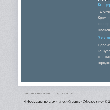
Конце
14 окт
Кремле
концер
препод
образо
3 окт
вузов М
Церемо
конкур
состои
городс
(юношес
Косыг..
Реклама на сайте
Карта сайта
Информационно-аналитический центр «Образование» © 2