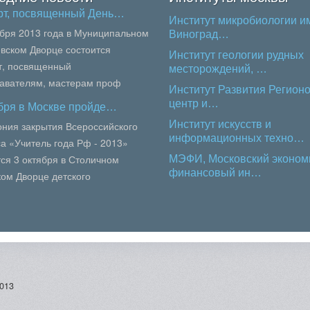
рт, посвященный День…
Институт микробиологии им
ября 2013 года в Муниципальном
Виноград…
вском Дворце состоится
Институт геологии рудных
т, посвященный
месторождений, …
авателям, мастерам проф
Институт Развития Регионо
вания, педагогам колледжей и
центр и…
ября в Москве пройде…
осквы.В сей...
Институт искусств и
ния закрытия Всероссийского
информационных техно…
са «Учитель года Рф - 2013»
тся 3 октября в Столичном
МЭФИ, Московский эконом
финансовый ин…
ком Дворце детского
кого) творчества по адресу: ул.
.
013