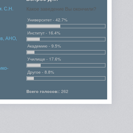
. С.Н.
Какое заведение Вы окончили?
Университет - 42.7%
Институт - 16.4%
в, АНО,
Академию - 9.5%
Училище - 17.6%
ико-
Другое - 8.8%
Всего голосов:
: 262