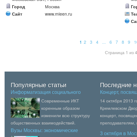
Город
Москва
Го
Сайт
www.mieen.ru
Те
Са
1
2
3
4
...
6
7
8
9
1
Страница 1 из 
Популярные статьи
Последние н
Информатизация социального
Концерт, посв
вза…
Современные ИКТ
14 октября 2013 
коренным образом
Кремлевском Двор
изменили всю структуру
концерт, посвящ
общественных взаимодействий.
преподавателям,
Ключевыми в этой структуре и ее
образования, пед
Вузы Москвы: экономические
3 октября в Мо