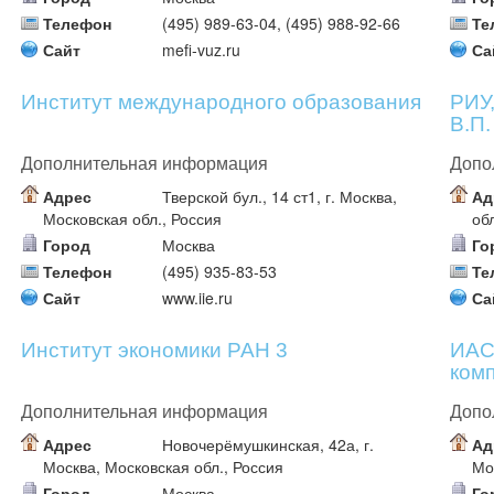
Телефон
(495) 989-63-04, (495) 988-92-66
Те
Сайт
mefi-vuz.ru
Са
Институт международного образования
РИУ,
В.П
Дополнительная информация
Допо
Адрес
Тверской бул., 14 ст1, г. Москва,
Ад
Московская обл., Россия
об
Город
Москва
Го
Телефон
(495) 935-83-53
Те
Сайт
www.iie.ru
Са
Институт экономики РАН 3
ИАС
ком
Дополнительная информация
Допо
Адрес
Новочерёмушкинская, 42а, г.
Ад
Москва, Московская обл., Россия
Мо
Город
Москва
Го