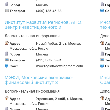
Город
Москва
Го
Телефон
(499) 135-45-66
Са
Институт Развития Регионов, АНО,
Инс
центр инвестиционного и
тех
управленческого консультирования
Дополнительная информация
Допо
Адрес
Новый Арбат, 21, г. Москва,
Ад
Московская обл., Россия
Мо
Город
Москва
Го
Телефон
(495) 363-09-91
Те
Сайт
www.region-development.com
Са
МЭФИ, Московский экономико-
Инс
финансовый институт 3
Сра
Пра
Дополнительная информация
Допо
Адрес
Угрешская, 2 ст95, г. Москва,
Ад
Московская обл., Россия
Мо
Город
Москва
Го