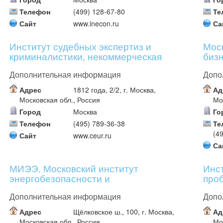
Телефон
(499) 128-67-80
Те
Сайт
www.inecon.ru
Са
Институт судебных экспертиз и
Мос
криминалистики, некоммерческая
биз
организация
Дополнительная информация
Допо
Адрес
1812 года, 2/2, г. Москва,
Ад
Московская обл., Россия
Мо
Город
Москва
Го
Телефон
(495) 789-36-38
Те
(4
Сайт
www.ceur.ru
Са
МИЭЭ, Московский институт
Инс
энергобезопасности и
про
энергосбережения 3
Дополнительная информация
Допо
Адрес
Щёлковское ш., 100, г. Москва,
Ад
Московская обл., Россия
Мо