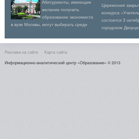
описании стали «сетевые сообществ...
вузов Москвы.В се
Абитуриенты, имеющие
Церемония закрыт
желание получить
конкурса «Учитель
образование экономиста
состоится 3 октя
в вузе Москвы, могут выбирать среди
городском Дворце
десятков вариантов. Это направление
(юношеского) твор
чрезвычайно востр...
Косыг...
Реклама на сайте
Карта сайта
Информационно-аналитический центр «Образование» © 2013