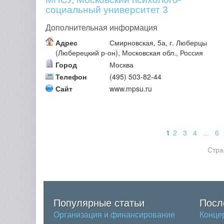
социальный университет 3
Дополнительная информация
Адрес
Смирновская, 5а, г. Люберцы
(Люберецкий р-он), Московская обл., Россия
Город
Москва
Телефон
(495) 503-82-44
Сайт
www.mpsu.ru
1
2
3
4
...
6
Стра
Популярные статьи
Посл
Организация и финансирование
Конце