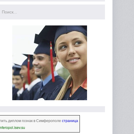
пить диплом гознак в Симферополе
страница
mferopol.isev.su