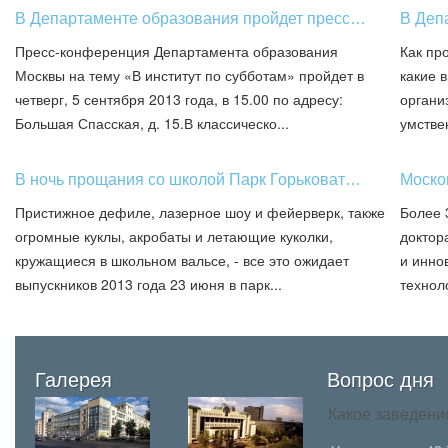
В Департаменте образования пройдет пресс…
В Деп
Пресс-конференция Департамента образования
Как пр
Москвы на тему «В институт по субботам» пройдет в
какие 
четверг, 5 сентября 2013 года, в 15.00 по адресу:
органи
Большая Спасская, д. 15.В классическо...
умствен
В ночь прощания со школой Парк Горьковат…
Моско
Пристижное дефиле, лазерное шоу и фейерверк, также
Более 
огромные куклы, акробаты и летающие куколки,
доктор
кружащиеся в школьном вальсе, - все это ожидает
и инно
выпускников 2013 года 23 июня в парк...
технол
Галерея
Вопрос дня
Какое заведени