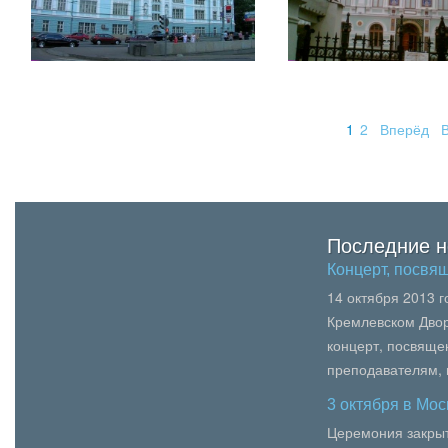
1
2
Вперёд
В
Последние н
Концерт, посв
14 октября 2013 
Кремлевском Двор
концерт, посвящ
преподавателям,
образования, пед
3 октября в Мо
вузов Москвы.В се
Церемония закрыт