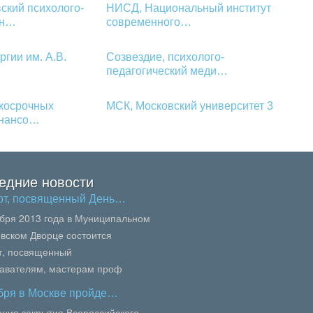
ский психолого-
НИСД, Национальный институт
ун…
современного…
ргии им. А.В.
Созвездие, психолого-
педагогический меди…
ткосрочных
МСК, Московский университет 3
инансо…
едние новости
рт, посвященный День…
ября 2013 года в Муниципальном
вском Дворце состоится
т, посвященный
авателям, мастерам проф
вания, педагогам колледжей и
ября в Москве пройде…
осквы.В сей...
ния закрытия Всероссийского