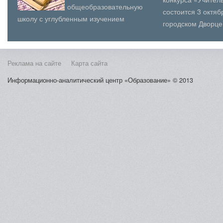
общеобразовательную
состоится 3 октя
школу с углубленным изучением
городском Дворце
отдельных предметов, гимназию,
(юношеского) твор
лицей, кадетскую школу (кадетскую
Косыг...
школу-и...
Реклама на сайте
Карта сайта
Информационно-аналитический центр «Образование» © 2013