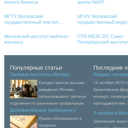
малого бизнеса
школа №947
МГТУ, Московский
МГИУ, Московский
государственный текстил…
государственный инду
Московский институт wellness-
СПб ИВЭСЭП, Санкт-
коучинга
Петербургский инстит
Популярные статьи
Последние н
Заочные институты Москвы
Концерт, посв
Сегодня многие высшие
14 октября 2013 
заведения Москвы
Кремлевском Двор
организовывают заочные
концерт, посвящ
отделения по различным профильным
преподавателям,
направлениям. Поэтому для желающих
образования, пед
Дополнительные требования к
3 октября в Мо
пр…
получить высшее обр...
вузов Москвы.В се
Прием обучающихся в
Церемония закрыт
среднюю
конкурса «Учитель