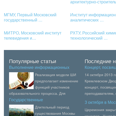
архитектурно-строите
МГМУ, Первый Московский
Институт информацион
государственный …
аналитических …
МИТРО, Московский институт
РХТУ, Российский хими
телевидения и…
технологический …
Популярные статьи
Последние н
Выполнение информационных
Концерт, посв
функ…
Реализация модели ШИ
14 октября 2013 
предполагает изменение
Кремлевском Двор
функций участников
концерт, посвящ
образовательного процесса. Для
преподавателям,
каждой функции того или иного
образования, пед
Государственные
3 октября в Мо
образовательны…
участника образовательного...
вузов Москвы.В се
Длительный период
Церемония закрыт
существования Москвы
конкурса «Учитель