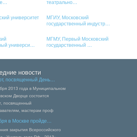
ве…
театрально…
ский университет
МГИУ, Московский
…
государственный индустр…
кий
МГМУ, Первый Московский
нный универси…
государственный …
едние новости
рт, посвященный День…
ября 2013 года в Муниципальном
вском Дворце состоится
т, посвященный
авателям, мастерам проф
вания, педагогам колледжей и
ября в Москве пройде…
осквы.В сей...
ния закрытия Всероссийского
са «Учитель года Рф - 2013»