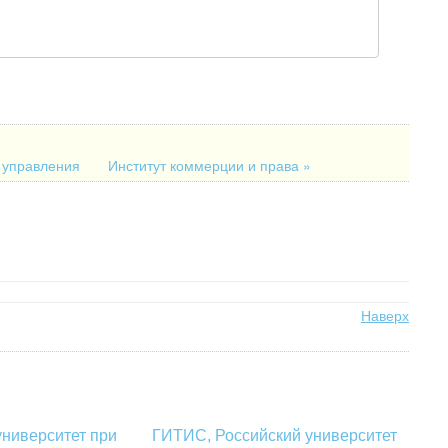
и управления
Институт коммерции и права »
Наверх
ниверситет при
ГИТИС, Российский университет