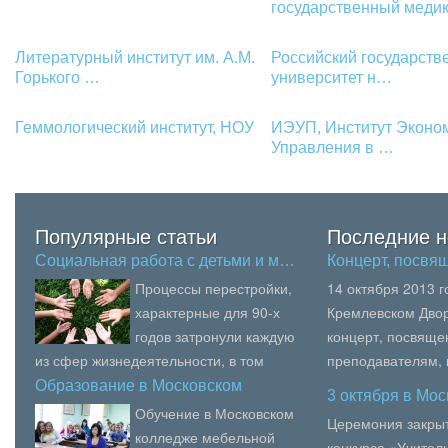
государственный меди
Литературный институт им. А.М.
Российский государст
Горького …
университет н…
Геммологический институт, НОУ
ИЭУП, Институт Эконо
Управления в …
Популярные статьи
Последние н
Социальная работа с детьми и м…
Концерт, посв
Процессы перестройки,
14 октября 2013 
характерные для 90-х
Кремлевском Двор
годов затронули каждую
концерт, посвящ
из сфер жизнедеятельности, в том
преподавателям,
числе социальное направление.
образования, пед
Образование в Московском
3 октября в Мо
колле…
Обнищание, безработиц...
вузов Москвы.В се
Обучение в Московском
Церемония закрыт
колледже мебельной
конкурса «Учитель