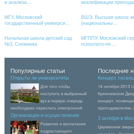
и анализа…
квалификации препод
МГУ, Московский
ВШЭ, Высшая школа э
государственный универси…
(национальны…
Начальная школа-детский сад
МГППУ, Московский го
№3, Снежинка
психолого-пе…
Популярные статьи
Последние н
Открыты ли университеты
Концерт, посв
Москвы…
Для того чтобы
14 октября 2013 
поступить в выбранный
Кремлевском Двор
вуз в первую очередь
концерт, посвящ
необходимо переслать электронной
преподавателям,
почтой или факсом такие документы:
образования, пед
Организация и осуществление
3 октября в Мо
ме…
аттестат с указанием пре...
вузов Москвы.В се
Развитие и воспитание
Церемония закрыт
подрастающего
конкурса «Учитель