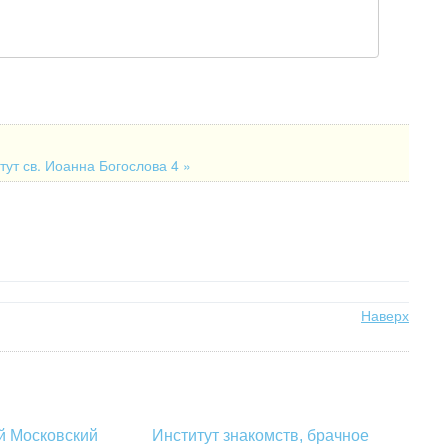
ут св. Иоанна Богослова 4 »
Наверх
й Московский
Институт знакомств, брачное