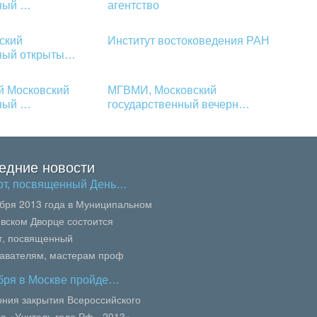
нный …
агентство
ский
Институт востоковедения РАН
нный открыты…
й Московский
МГВМИ, Московский
нный …
государственный вечерн…
едние новости
рт, посвященный День…
ября 2013 года в Муниципальном
вском Дворце состоится
т, посвященный
авателям, мастерам проф
вания, педагогам колледжей и
ября в Москве пройде…
осквы.В сей...
ния закрытия Всероссийского
са «Учитель года Рф - 2013»