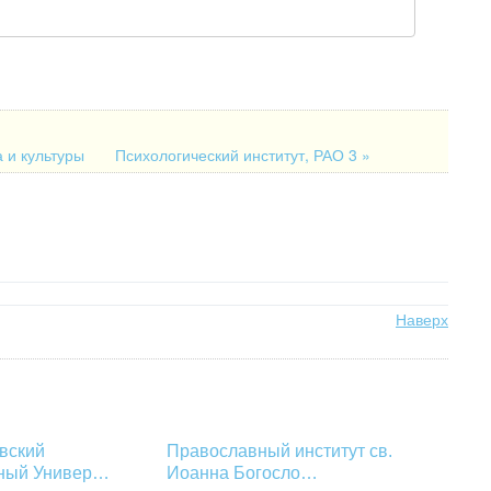
а и культуры
Психологический институт, РАО 3 »
Наверх
вский
Православный институт св.
нный Универ…
Иоанна Богосло…