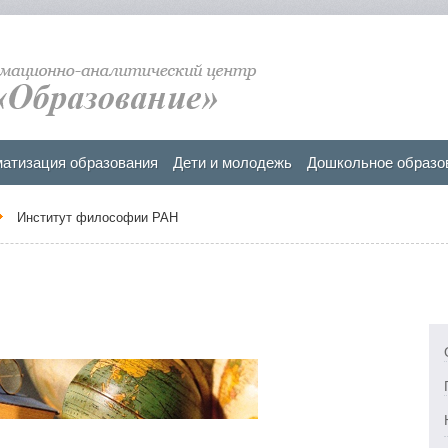
атизация образования
Дети и молодежь
Дошкольное образо
Институт философии РАН