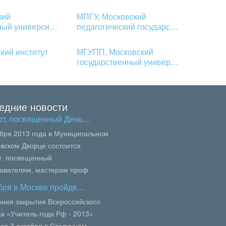
кий
МПГУ, Московский
нный универси…
педагогический государс…
кий институт
МГУПП, Московский
государственный универ…
едние новости
рт, посвященный День…
ября 2013 года в Муниципальном
вском Дворце состоится
т, посвященный
авателям, мастерам проф
вания, педагогам колледжей и
ября в Москве пройде…
осквы.В сей...
ния закрытия Всероссийского
са «Учитель года Рф - 2013»
тся 3 октября в Столичном