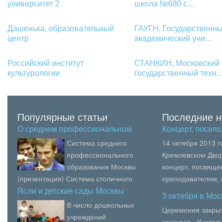
университет 2
школа №680 с…
Дашенька, образовательный
ГАУГН, Государственн
центр
академический уни…
Российский институт
СТАНКИН, Московский
культурологии
государственный техн
Популярные статьи
Последние н
О среднем профессиональном
Концерт, посв
обр…
Система среднего
14 октября 2013 
профессионального
Кремлевском Двор
образования Москвы
концерт, посвящ
(презентация) Система столичного
преподавателям,
среднего профессионального
образования, пед
Ясли и детские сады Москвы
3 октября в Мо
образования является
вузов Москвы.В се
В число дошкольных
Церемония закрыт
многоуровневой...
учреждений
конкурса «Учитель