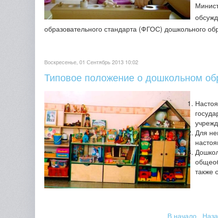
Минист
обсужд
образовательного стандарта (ФГОС) дошкольного об
Воскресенье, 01 Сентябрь 2013 10:02
Типовое положение о дошкольном об
Настоя
госуда
учрежд
Для не
настоя
Дошкол
общеоб
также 
В начало
Наза