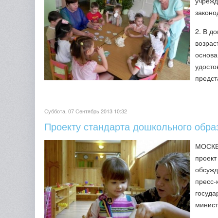
учрежд
законо
2. В д
возрас
основа
удосто
предст
Суббота, 07 Сентябрь 2013 10:32
Проекту стандарта дошкольного обра
МОСКВА
проект
обсужд
пресс-
госуда
минист