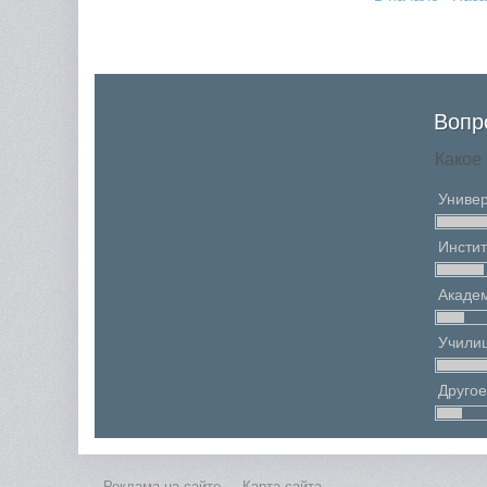
Вопр
Какое
Универ
Инстит
Акаде
Учили
Другое
Реклама на сайте
Карта сайта