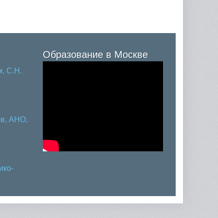
Образование в Москве
. С.Н.
в, АНО,
ико-