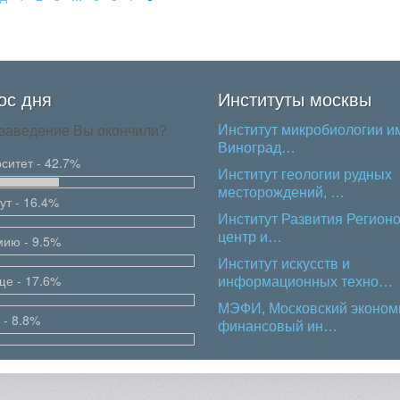
ос дня
Институты москвы
Институт микробиологии им
 заведение Вы окончили?
Виноград…
ситет - 42.7%
Институт геологии рудных
месторождений, …
ут - 16.4%
Институт Развития Регионо
центр и…
мию - 9.5%
Институт искусств и
ще - 17.6%
информационных техно…
МЭФИ, Московский эконом
 - 8.8%
финансовый ин…